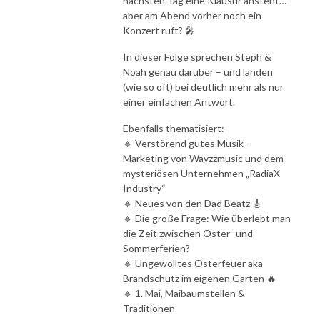
nächsten Tag eine Klausur ansteht…
aber am Abend vorher noch ein
Konzert ruft? 🎤
In dieser Folge sprechen Steph &
Noah genau darüber – und landen
(wie so oft) bei deutlich mehr als nur
einer einfachen Antwort.
Ebenfalls thematisiert:
🔹 Verstörend gutes Musik-
Marketing von Wavzzmusic und dem
mysteriösen Unternehmen „RadiaX
Industry“
🔹 Neues von den Dad Beatz 🎸
🔹 Die große Frage: Wie überlebt man
die Zeit zwischen Oster- und
Sommerferien?
🔹 Ungewolltes Osterfeuer aka
Brandschutz im eigenen Garten 🔥
🔹 1. Mai, Maibaumstellen &
Traditionen