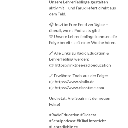
Unsere Lehrerlieblinge gestalten
aktiv mit – und Faruk liefert direkt aus
dem Feld.
🎧 Jetzt im Free Feed verfügbar –
überall, wo es Podcasts gibt!
💛 Unsere Lehrerlieblinge konnten die
Folge bereits seit einer Woche hören.
🔗 Alle Links zu Radio Education &
Lehrerliebling werden:
👉 https://linktr.ee/radioeducation
🔗 Erwähnte Tools aus der Folge:
👉 https://www.skulio.de
👉 https://www.classtime.com
Und jetzt: Viel Spaß mit der neuen
Folge!
#RadioEducation #Didacta
#Schulpodcast #KIimUnterricht
#Lehrerlieblinge