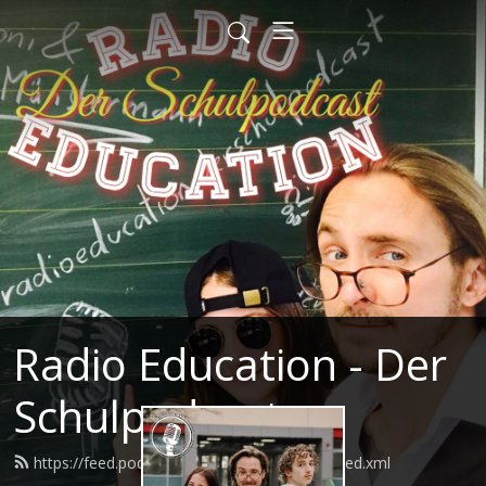
Radio Education - Der
Schulpodcast
https://feed.podbean.com/radioeducation/feed.xml