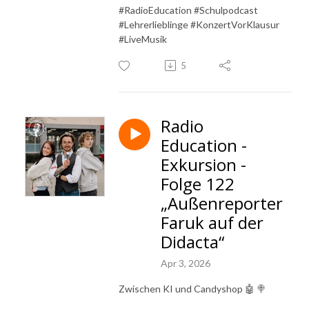
#RadioEducation #Schulpodcast
#Lehrerlieblinge #KonzertVorKlausur
#LiveMusik
5
Radio
Education -
Exkursion -
Folge 122
„Außenreporter
Faruk auf der
Didacta“
Apr 3, 2026
Zwischen KI und Candyshop 🤖 🍭