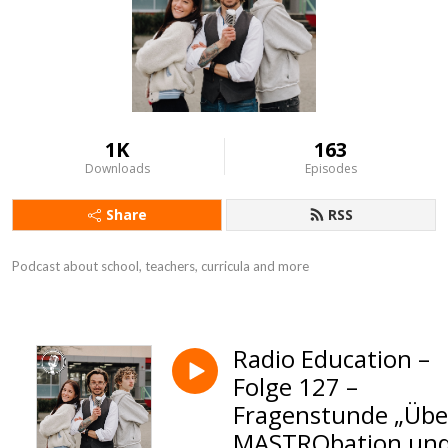
1K
163
Downloads
Episodes
Share
RSS
Podcast about school, teachers, curricula and more
Radio Education –
Folge 127 –
Fragenstunde „Übe
MASTRObation un