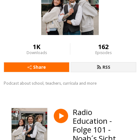
1K
162
Downloads
Episodes
Share
RSS
Podcast about school, teachers, curricula and more
Radio
Education -
Folge 101 -
Noah´s Sicht