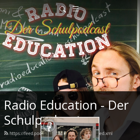
Radio Education - Der
Schulpodcast
https://feed.podbean.com/radioeducation/feed.xml