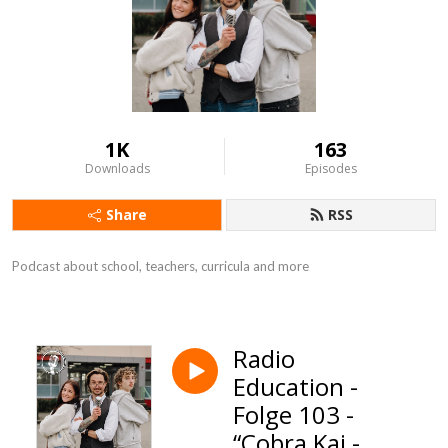
1K
163
Downloads
Episodes
Share
RSS
Podcast about school, teachers, curricula and more
Radio
Education -
Folge 103 -
“Cobra Kai -