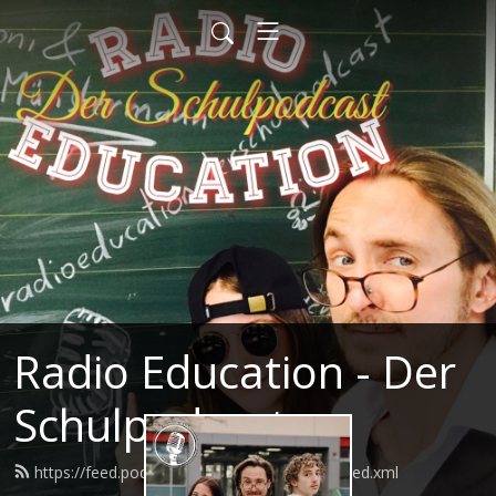
Radio Education - Der
Schulpodcast
https://feed.podbean.com/radioeducation/feed.xml