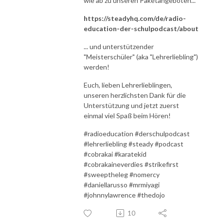
wie ab zu unseren Paketangeboten...
https://steadyhq.com/de/radio-
education-der-schulpodcast/about
... und unterstützender
"Meisterschüler" (aka "Lehrerliebling")
werden!
Euch, lieben Lehrerlieblingen,
unseren herzlichsten Dank für die
Unterstützung und jetzt zuerst
einmal viel Spaß beim Hören!
#radioeducation #derschulpodcast
#lehrerliebling #steady #podcast
#cobrakai #karatekid
#cobrakaineverdies #strikefirst
#sweeptheleg #nomercy
#daniellarusso #mrmiyagi
#johnnylawrence #thedojo
10